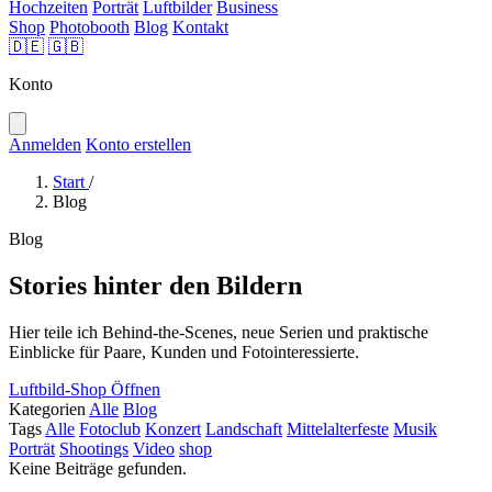
Hochzeiten
Porträt
Luftbilder
Business
Shop
Photobooth
Blog
Kontakt
🇩🇪
🇬🇧
Konto
Anmelden
Konto erstellen
Start
/
Blog
Blog
Stories hinter den Bildern
Hier teile ich Behind-the-Scenes, neue Serien und praktische
Einblicke für Paare, Kunden und Fotointeressierte.
Luftbild-Shop Öffnen
Kategorien
Alle
Blog
Tags
Alle
Fotoclub
Konzert
Landschaft
Mittelalterfeste
Musik
Porträt
Shootings
Video
shop
Keine Beiträge gefunden.