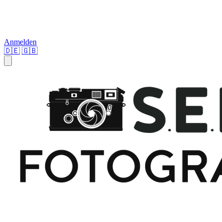
Anmelden
🇩🇪
🇬🇧