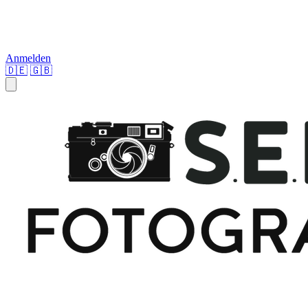
Anmelden
🇩🇪
🇬🇧