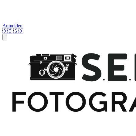
Anmelden
🇩🇪
🇬🇧