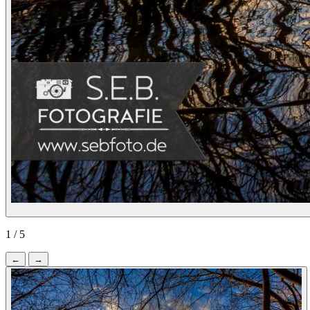
1 / 5
←
→